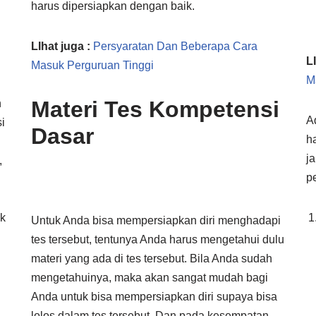
harus dipersiapkan dengan baik.
LIhat juga :
Persyaratan Dan Beberapa Cara
L
Masuk Perguruan Tinggi
M
Materi Tes Kompetensi
n
A
i
Dasar
h
ja
,
p
uk
Untuk Anda bisa mempersiapkan diri menghadapi
tes tersebut, tentunya Anda harus mengetahui dulu
materi yang ada di tes tersebut. Bila Anda sudah
mengetahuinya, maka akan sangat mudah bagi
Anda untuk bisa mempersiapkan diri supaya bisa
lolos dalam tes tersebut. Dan pada kesempatan