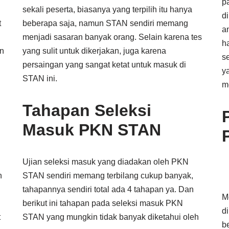
p
sekali peserta, biasanya yang terpilih itu hanya
d
t
beberapa saja, namun STAN sendiri memang
a
menjadi sasaran banyak orang. Selain karena tes
h
un
yang sulit untuk dikerjakan, juga karena
s
persaingan yang sangat ketat untuk masuk di
y
STAN ini.
m
Tahapan Seleksi
Masuk PKN STAN
Ujian seleksi masuk yang diadakan oleh PKN
n
STAN sendiri memang terbilang cukup banyak,
tahapannya sendiri total ada 4 tahapan ya. Dan
M
i
berikut ini tahapan pada seleksi masuk PKN
d
t
STAN yang mungkin tidak banyak diketahui oleh
b