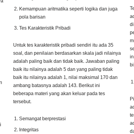
ya
T
Kemampuan aritmatika seperti logika dan juga
a
pola barisan
d
Tes Karakteristik Pribadi
p
m
Untuk tes karakteristik pribadi sendiri itu ada 35
s
soal, dan penilaian berdasarkan skala jadi nilainya
i
adalah paling baik dan tidak baik. Jawaban paling
b
baik itu nilainya adalah 5 dan yang paling tidak
baik itu nilainya adalah 1, nilai maksimal 170 dan
n
ambang batasnya adalah 143. Berikut ini
beberapa materi yang akan keluar pada tes
P
tersebut.
a
t
Semangat berprestasi
a
i
Integritas
d